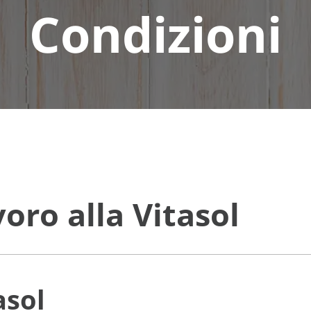
Condizioni
voro alla Vitasol
asol