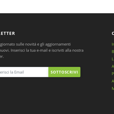
ETTER
ggiornato sulle novitá e gli aggiornamenti
I
ovi. Inserisci la tua e-mail e iscriviti alla nostra
B
er.
L
A
SOTTOSCRIVI
P
A
M