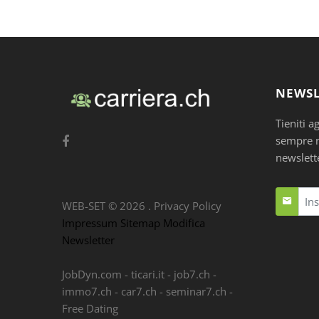
NEWSL
Tieniti a
sempre nu
newslett
WEB-SET ©
2026
.
Privacy Policy
Impressum
Sitemap
Modifica
Newsletter
JobDyn.com
-
ticari.it
-
job7.ch
-
immo7.ch
-
car7.ch
-
seminar7.ch
-
Free Dating