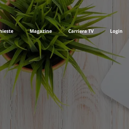
hieste
Magazine
Carriera TV
Login