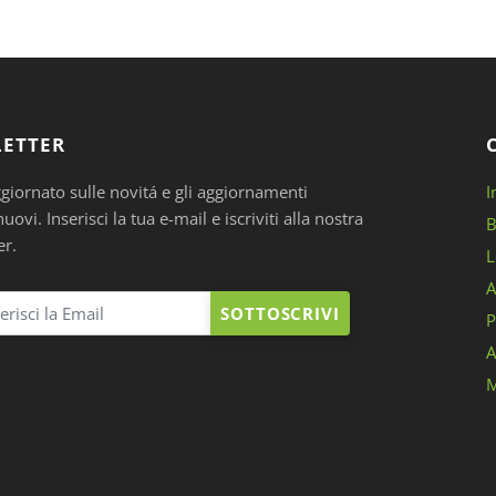
ETTER
ggiornato sulle novitá e gli aggiornamenti
I
ovi. Inserisci la tua e-mail e iscriviti alla nostra
B
er.
L
A
SOTTOSCRIVI
P
A
M