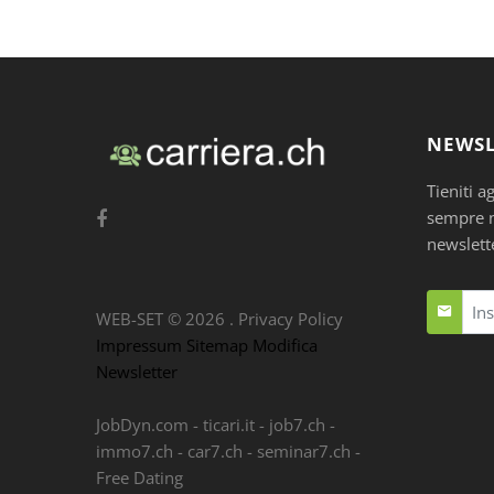
NEWSL
Tieniti a
sempre nu
newslett
WEB-SET ©
2026
.
Privacy Policy
Impressum
Sitemap
Modifica
Newsletter
JobDyn.com
-
ticari.it
-
job7.ch
-
immo7.ch
-
car7.ch
-
seminar7.ch
-
Free Dating