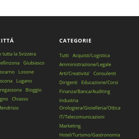
CITTÁ
CATEGORIE
n tutta la Svizzera
Tutti
Acquisti/Logistica
ellinzona
Giubiasco
Amministrazione/Legale
ocarno
Losone
Arti/Creativita'
Consulenti
scona
Lugano
Dirigenti
Educazione/Corsi
regassona
Bioggio
Finanza/Banca/Auditing
gno
Chiasso
Industria
endrisio
Orologiera/Gioielleria/Ottica
IT/Telecomunicazioni
Marketing
Hotel/Turismo/Gastronomia