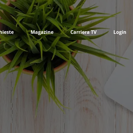
hieste
Magazine
Carriera TV
Login