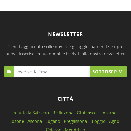
NEWSLETTER
Tieniti aggiornato sulle novitá e gli aggiornamenti sempre
nuovi. Inserisci la tua e-mail e iscriviti alla nostra newsletter.
SOTTOSCRIVI
CITTÁ
In tutta la Svizzera
Bellinzona
Giubiasco
Locarno
Losone
Ascona
Lugano
Pregassona
Bioggio
Agno
Chiasso
Mendrisio