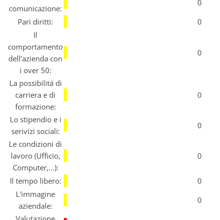
0
comunicazione:
Pari diritti:
0
Il
comportamento
0
dell'azienda con
i over 50:
La possibilitá di
carriera e di
0
formazione:
Lo stipendio e i
0
serivizi sociali:
Le condizioni di
lavoro (Ufficio,
0
Computer,...):
Il tempo libero:
0
L'immagine
0
aziendale:
Valutazione