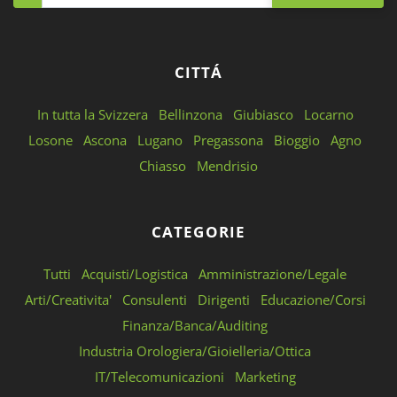
CITTÁ
In tutta la Svizzera
Bellinzona
Giubiasco
Locarno
Losone
Ascona
Lugano
Pregassona
Bioggio
Agno
Chiasso
Mendrisio
CATEGORIE
Tutti
Acquisti/Logistica
Amministrazione/Legale
Arti/Creativita'
Consulenti
Dirigenti
Educazione/Corsi
Finanza/Banca/Auditing
Industria Orologiera/Gioielleria/Ottica
IT/Telecomunicazioni
Marketing