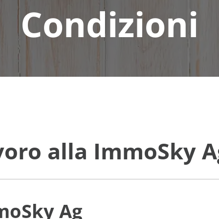
Condizioni
avoro alla ImmoSky A
mmoSky Ag