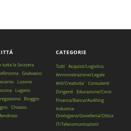
CITTÁ
CATEGORIE
n tutta la Svizzera
Tutti
Acquisti/Logistica
ellinzona
Giubiasco
Amministrazione/Legale
ocarno
Losone
Arti/Creativita'
Consulenti
scona
Lugano
Dirigenti
Educazione/Corsi
regassona
Bioggio
Finanza/Banca/Auditing
gno
Chiasso
Industria
endrisio
Orologiera/Gioielleria/Ottica
IT/Telecomunicazioni