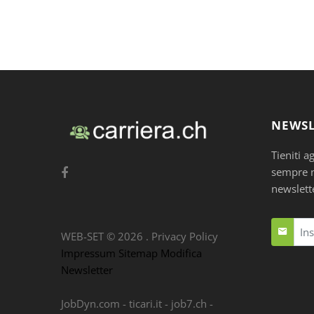
NEWSL
Tieniti a
sempre nu
newslett
WEB-SET ©
2026
.
Privacy Policy
Impressum
Sitemap
Modifica
Newsletter
JobDyn.com
-
ticari.it
-
job7.ch
-