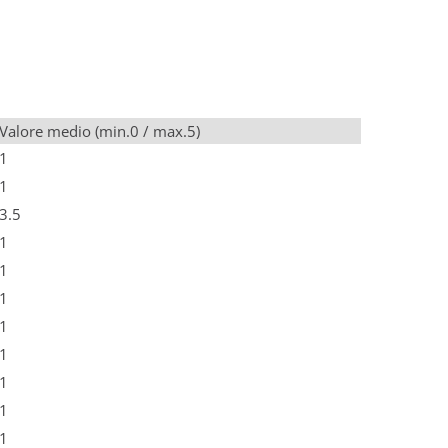
Valore medio (min.0 / max.5)
1
1
3.5
1
1
1
1
1
1
1
1