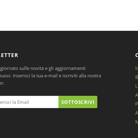
ETTER
ggiornato sulle novitá e gli aggiornamenti
I
ovi. Inserisci la tua e-mail e iscriviti alla nostra
B
er.
L
A
SOTTOSCRIVI
P
A
M