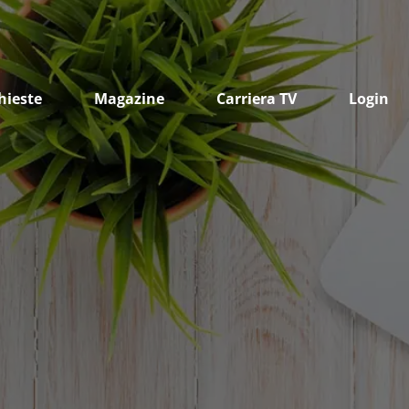
hieste
Magazine
Carriera TV
Login