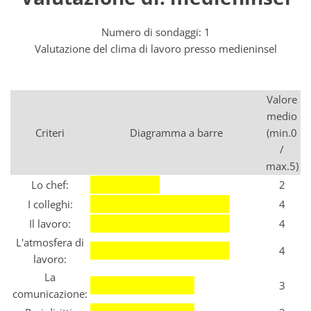
Numero di sondaggi: 1
Valutazione del clima di lavoro presso medieninsel
Valore
medio
Criteri
Diagramma a barre
(min.0
/
max.5)
Lo chef:
2
I colleghi:
4
Il lavoro:
4
L'atmosfera di
4
lavoro:
La
3
comunicazione: