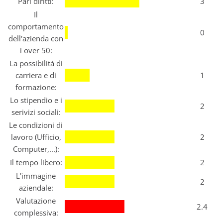
Pari diritti:
3
Il
comportamento
0
dell'azienda con
i over 50:
La possibilitá di
carriera e di
1
formazione:
Lo stipendio e i
2
serivizi sociali:
Le condizioni di
lavoro (Ufficio,
2
Computer,...):
Il tempo libero:
2
L'immagine
2
aziendale:
Valutazione
2.4
complessiva: