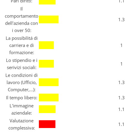
Pari diritti:
1.1
Il
comportamento
1.3
dell'azienda con
i over 50:
La possibilitá di
carriera e di
1
formazione:
Lo stipendio e i
1
serivizi sociali:
Le condizioni di
lavoro (Ufficio,
1.3
Computer,...):
Il tempo libero:
1.3
L'immagine
1.1
aziendale:
Valutazione
1.1
complessiva: