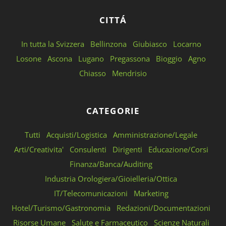
CITTÁ
In tutta la Svizzera
Bellinzona
Giubiasco
Locarno
Losone
Ascona
Lugano
Pregassona
Bioggio
Agno
Chiasso
Mendrisio
CATEGORIE
Tutti
Acquisti/Logistica
Amministrazione/Legale
Arti/Creativita'
Consulenti
Dirigenti
Educazione/Corsi
Finanza/Banca/Auditing
Industria Orologiera/Gioielleria/Ottica
IT/Telecomunicazioni
Marketing
Hotel/Turismo/Gastronomia
Redazioni/Documentazioni
Risorse Umane
Salute e Farmaceutico
Scienze Naturali