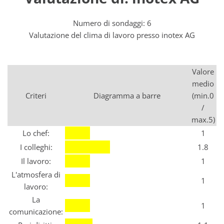
Numero di sondaggi: 6
Valutazione del clima di lavoro presso inotex AG
Valore
medio
Criteri
Diagramma a barre
(min.0
/
max.5)
Lo chef:
1
I colleghi:
1.8
Il lavoro:
1
L'atmosfera di
1
lavoro:
La
1
comunicazione: