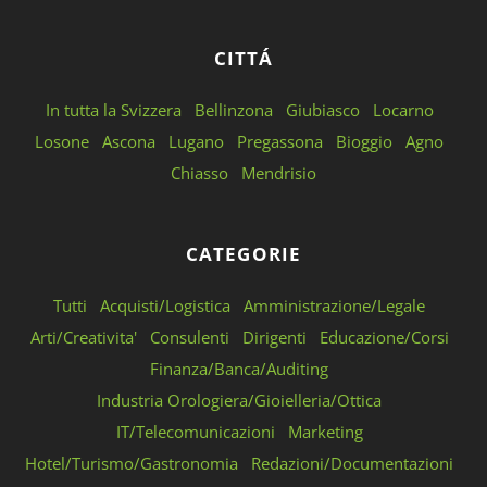
CITTÁ
In tutta la Svizzera
Bellinzona
Giubiasco
Locarno
Losone
Ascona
Lugano
Pregassona
Bioggio
Agno
Chiasso
Mendrisio
CATEGORIE
Tutti
Acquisti/Logistica
Amministrazione/Legale
Arti/Creativita'
Consulenti
Dirigenti
Educazione/Corsi
Finanza/Banca/Auditing
Industria Orologiera/Gioielleria/Ottica
IT/Telecomunicazioni
Marketing
Hotel/Turismo/Gastronomia
Redazioni/Documentazioni