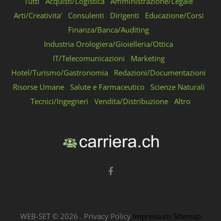
Tutti
Acquisti/Logistica
Amministrazione/Legale
Arti/Creativita'
Consulenti
Dirigenti
Educazione/Corsi
Finanza/Banca/Auditing
Industria Orologiera/Gioielleria/Ottica
IT/Telecomunicazioni
Marketing
Hotel/Turismo/Gastronomia
Redazioni/Documentazioni
Risorse Umane
Salute e Farmaceutico
Scienze Naturali
Tecnici/Ingegneri
Vendita/Distribuzione
Altro
WEB-SET ©
2026
.
Privacy Policy
Impressum
Sitemap