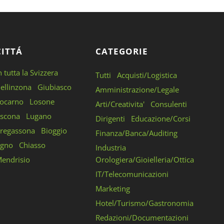
CITTÁ
CATEGORIE
n tutta la Svizzera
Tutti
Acquisti/Logistica
ellinzona
Giubiasco
Amministrazione/Legale
ocarno
Losone
Arti/Creativita'
Consulenti
scona
Lugano
Dirigenti
Educazione/Corsi
regassona
Bioggio
Finanza/Banca/Auditing
gno
Chiasso
Industria
endrisio
Orologiera/Gioielleria/Ottica
IT/Telecomunicazioni
Marketing
Hotel/Turismo/Gastronomia
Redazioni/Documentazioni