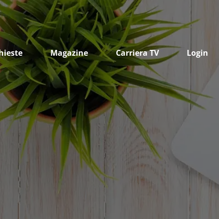
hieste
Magazine
Carriera TV
Login