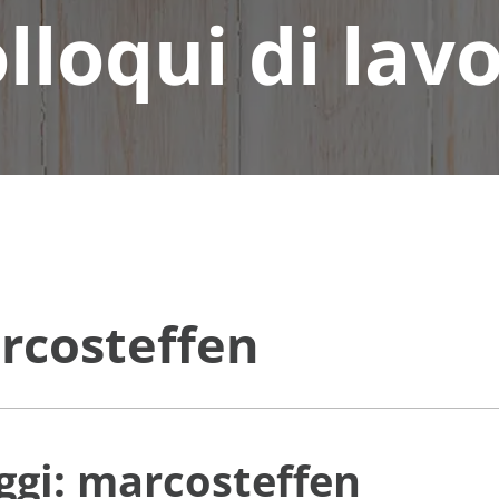
lloqui di lav
arcosteffen
aggi: marcosteffen