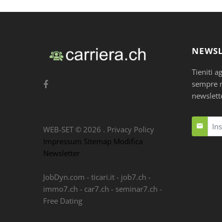
NEWSL
Tieniti a
sempre nu
newslett
WEB-SET ©
2026
.
Privacy Policy
Impressum
Sitemap
Modifica
Newsletter
JobDyn.com
-
ticari.it
-
job7.ch
-
immo7.ch
-
car7.ch
-
seminar7.ch
-
Free Dating