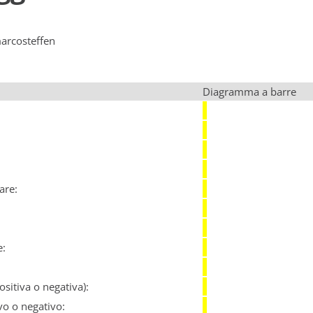
marcosteffen
Diagramma a barre
:
are:
e:
sitiva o negativa):
vo o negativo: