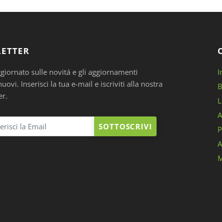
ETTER
ggiornato sulle novitá e gli aggiornamenti
I
ovi. Inserisci la tua e-mail e iscriviti alla nostra
B
er.
L
A
SOTTOSCRIVI
P
A
M