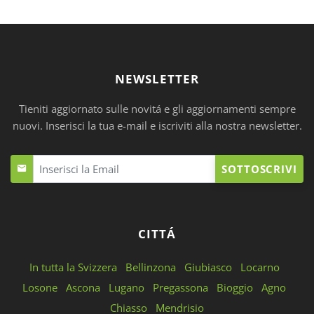
NEWSLETTER
Tieniti aggiornato sulle novitá e gli aggiornamenti sempre
nuovi. Inserisci la tua e-mail e iscriviti alla nostra newsletter.
SOTTOSCRIVI
CITTÁ
In tutta la Svizzera
Bellinzona
Giubiasco
Locarno
Losone
Ascona
Lugano
Pregassona
Bioggio
Agno
Chiasso
Mendrisio