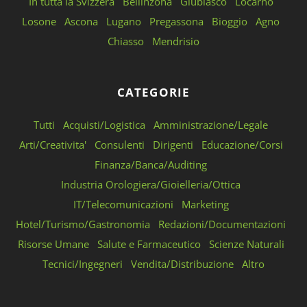
In tutta la Svizzera
Bellinzona
Giubiasco
Locarno
Losone
Ascona
Lugano
Pregassona
Bioggio
Agno
Chiasso
Mendrisio
CATEGORIE
Tutti
Acquisti/Logistica
Amministrazione/Legale
Arti/Creativita'
Consulenti
Dirigenti
Educazione/Corsi
Finanza/Banca/Auditing
Industria Orologiera/Gioielleria/Ottica
IT/Telecomunicazioni
Marketing
Hotel/Turismo/Gastronomia
Redazioni/Documentazioni
Risorse Umane
Salute e Farmaceutico
Scienze Naturali
Tecnici/Ingegneri
Vendita/Distribuzione
Altro