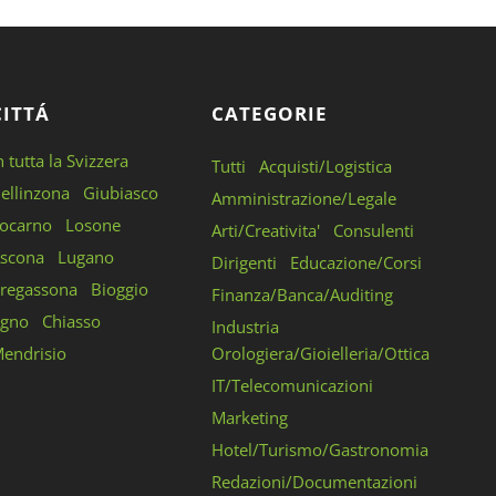
CITTÁ
CATEGORIE
n tutta la Svizzera
Tutti
Acquisti/Logistica
ellinzona
Giubiasco
Amministrazione/Legale
ocarno
Losone
Arti/Creativita'
Consulenti
scona
Lugano
Dirigenti
Educazione/Corsi
regassona
Bioggio
Finanza/Banca/Auditing
gno
Chiasso
Industria
endrisio
Orologiera/Gioielleria/Ottica
IT/Telecomunicazioni
Marketing
Hotel/Turismo/Gastronomia
Redazioni/Documentazioni