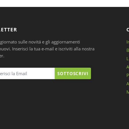
ETTER
ggiornato sulle novitá e gli aggiornamenti
I
ovi. Inserisci la tua e-mail e iscriviti alla nostra
B
er.
L
A
SOTTOSCRIVI
P
A
M