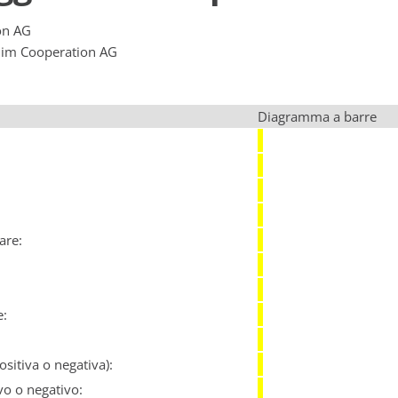
on AG
 Plim Cooperation AG
Diagramma a barre
:
are:
e:
sitiva o negativa):
vo o negativo: