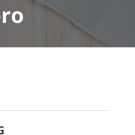
oro
G