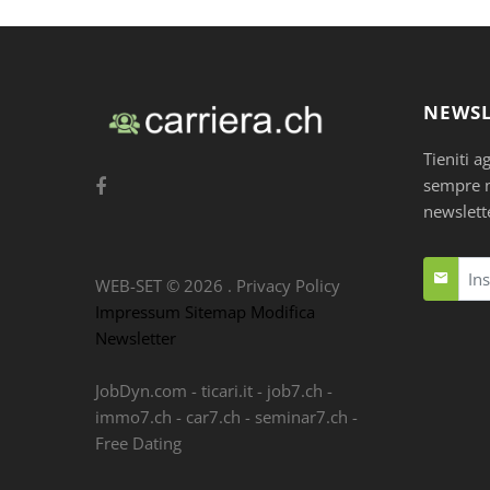
NEWSL
Tieniti a
sempre nu
newslett
WEB-SET ©
2026
.
Privacy Policy
Impressum
Sitemap
Modifica
Newsletter
JobDyn.com
-
ticari.it
-
job7.ch
-
immo7.ch
-
car7.ch
-
seminar7.ch
-
Free Dating