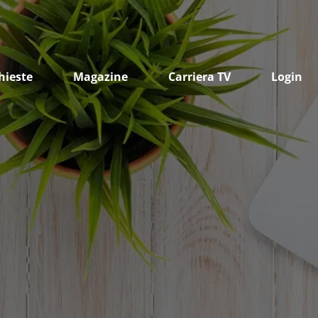
hieste
Magazine
Carriera TV
Login