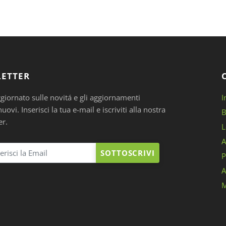
ETTER
ggiornato sulle novitá e gli aggiornamenti
I
ovi. Inserisci la tua e-mail e iscriviti alla nostra
B
er.
L
A
SOTTOSCRIVI
P
A
M