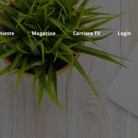
hieste
Magazine
Carriera TV
Login