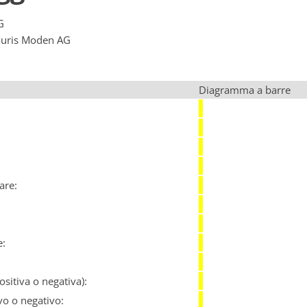
G
 Muris Moden AG
Diagramma a barre
:
are:
e:
sitiva o negativa):
vo o negativo: