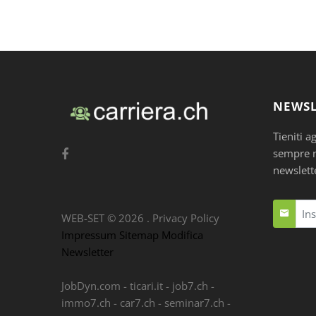
NEWSL
Tieniti a
sempre nu
newslett
WEB-SET ©
2026
.
Privacy Policy
Impressum
Sitemap
Modifica
Newsletter
JobDyn.com
-
ticari.it
-
job7.ch
-
immo7.ch
-
car7.ch
-
seminar7.ch
-