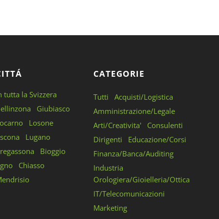
CITTÁ
CATEGORIE
n tutta la Svizzera
Tutti
Acquisti/Logistica
ellinzona
Giubiasco
Amministrazione/Legale
ocarno
Losone
Arti/Creativita'
Consulenti
scona
Lugano
Dirigenti
Educazione/Corsi
regassona
Bioggio
Finanza/Banca/Auditing
gno
Chiasso
Industria
endrisio
Orologiera/Gioielleria/Ottica
IT/Telecomunicazioni
Marketing