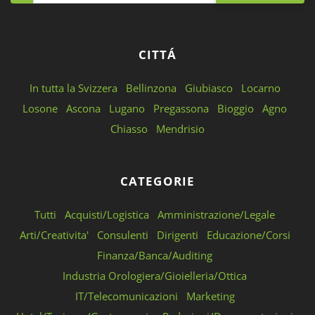
CITTÁ
In tutta la Svizzera
Bellinzona
Giubiasco
Locarno
Losone
Ascona
Lugano
Pregassona
Bioggio
Agno
Chiasso
Mendrisio
CATEGORIE
Tutti
Acquisti/Logistica
Amministrazione/Legale
Arti/Creativita'
Consulenti
Dirigenti
Educazione/Corsi
Finanza/Banca/Auditing
Industria Orologiera/Gioielleria/Ottica
IT/Telecomunicazioni
Marketing