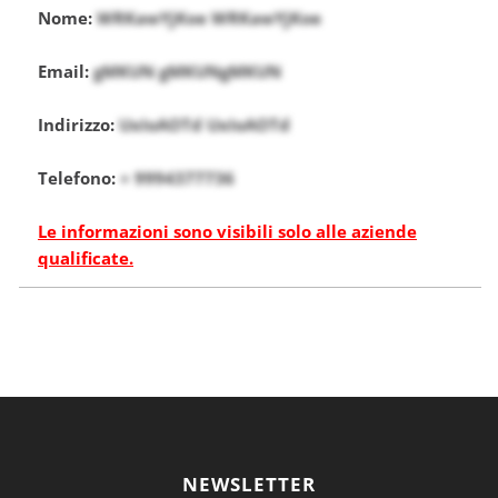
Nome:
WRKawYjKoe WRKawYjKoe
Email:
gMKUN gMKUNgMKUN
Indirizzo:
UxIoAOTd UxIoAOTd
Telefono:
+ 9994377736
Le informazioni sono visibili solo alle aziende
qualificate.
NEWSLETTER