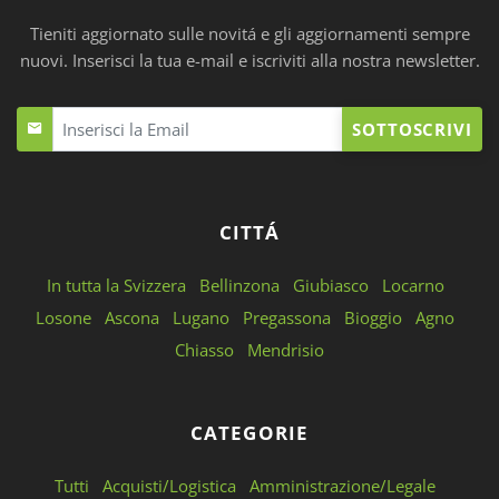
Tieniti aggiornato sulle novitá e gli aggiornamenti sempre
nuovi. Inserisci la tua e-mail e iscriviti alla nostra newsletter.
SOTTOSCRIVI
CITTÁ
In tutta la Svizzera
Bellinzona
Giubiasco
Locarno
Losone
Ascona
Lugano
Pregassona
Bioggio
Agno
Chiasso
Mendrisio
CATEGORIE
Tutti
Acquisti/Logistica
Amministrazione/Legale