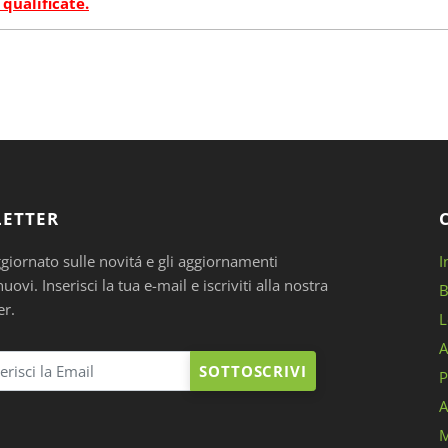
 qualificate.
ETTER
ggiornato sulle novitá e gli aggiornamenti
I
ovi. Inserisci la tua e-mail e iscriviti alla nostra
B
er.
L
A
SOTTOSCRIVI
P
A
M