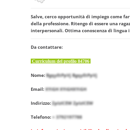
Salve, cerco opportunità di impiego come farm
della professione. Ritengo di essere una rag
interpersonali. Ottima conoscenza di lingua i
Da contattare:
Curriculum del profilo 84706
Nome:
BgqyEtPpVj BgqyEtPpVj
Email:
XYiGH XYiGHXYiGH
Indirizzo:
ZpIzICEW ZpIzICEW
Telefono:
+ 3792197788