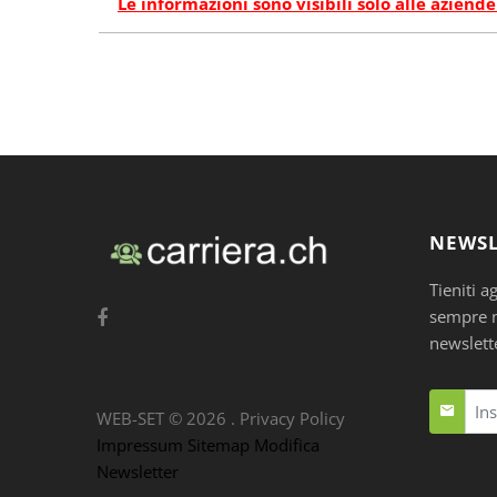
Le informazioni sono visibili solo alle aziende
NEWSL
Tieniti a
sempre nu
newslett
WEB-SET ©
2026
.
Privacy Policy
Impressum
Sitemap
Modifica
Newsletter