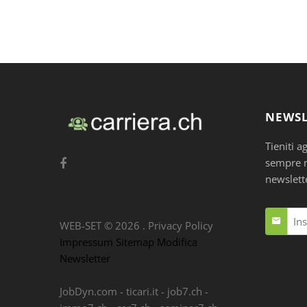
NEWSL
Tieniti a
sempre nu
newslett
WEB-SET ©
2026
.
Privacy Policy
Impressum
Sitemap
Modifica
Newsletter
JobDyn.com
-
ticari.it
-
job7.ch
-