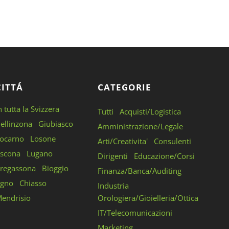
CITTÁ
CATEGORIE
n tutta la Svizzera
Tutti
Acquisti/Logistica
ellinzona
Giubiasco
Amministrazione/Legale
ocarno
Losone
Arti/Creativita'
Consulenti
scona
Lugano
Dirigenti
Educazione/Corsi
regassona
Bioggio
Finanza/Banca/Auditing
gno
Chiasso
Industria
endrisio
Orologiera/Gioielleria/Ottica
IT/Telecomunicazioni
Marketing