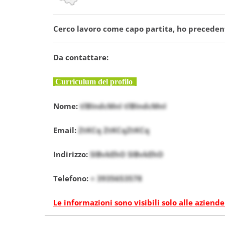
Cerco lavoro come capo partita, ho precedenti
Da contattare:
Curriculum del profilo
Nome:
tlBIndcMnI tlBIndcMnI
Email:
ZtKCq ZtKCqZtKCq
Indirizzo:
SIBvkEhO SIBvkEhO
Telefono:
+ 3935653578
Le informazioni sono visibili solo alle aziende