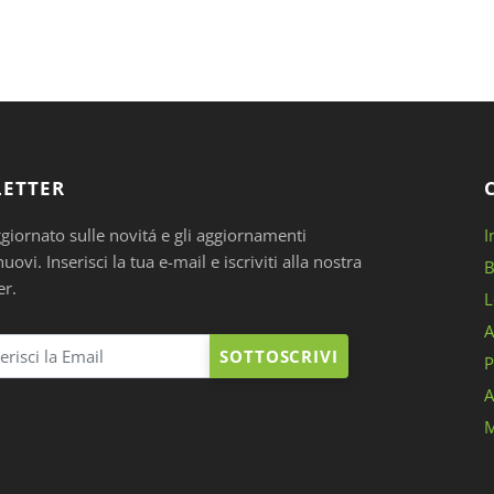
ETTER
ggiornato sulle novitá e gli aggiornamenti
I
ovi. Inserisci la tua e-mail e iscriviti alla nostra
B
er.
L
A
SOTTOSCRIVI
P
A
M