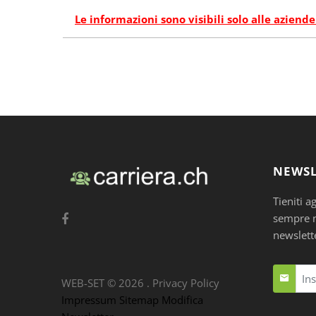
Le informazioni sono visibili solo alle aziende
NEWSL
Tieniti a
sempre nu
newslett
WEB-SET ©
2026
.
Privacy Policy
Impressum
Sitemap
Modifica