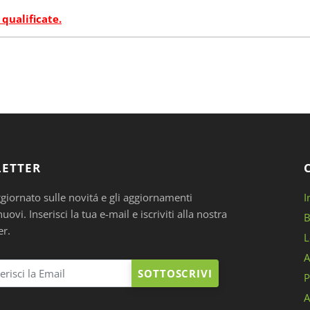
 qualificate.
ETTER
ggiornato sulle novitá e gli aggiornamenti
I
ovi. Inserisci la tua e-mail e iscriviti alla nostra
B
er.
L
A
SOTTOSCRIVI
P
A