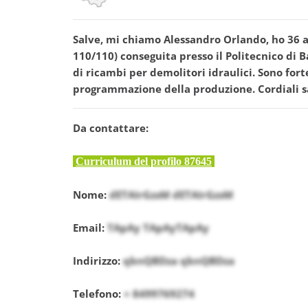
Salve, mi chiamo Alessandro Orlando, ho 36 an
110/110) conseguita presso il Politecnico di 
di ricambi per demolitori idraulici. Sono for
programmazione della produzione. Cordiali sa
Da contattare:
Curriculum del profilo 87645
Nome:
dETAIrGzsM dETAIrGzsM
Email:
TApAy TApAyTApAy
Indirizzo:
qbnQBDza qbnQBDza
Telefono:
+ 8499769274