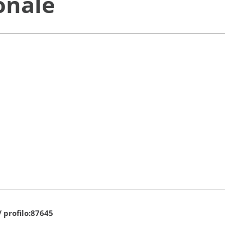
onale
/ profilo:87645