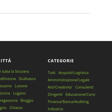
CITTÁ
CATEGORIE
n tutta la Svizzera
Tutti
Acquisti/Logistica
ellinzona
Giubiasco
Amministrazione/Legale
ocarno
Losone
Arti/Creativita'
Consulenti
scona
Lugano
Dirigenti
Educazione/Corsi
regassona
Bioggio
Finanza/Banca/Auditing
gno
Chiasso
Industria