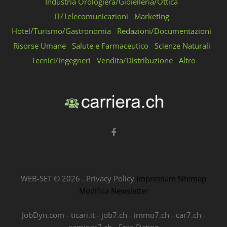
Industria Orologiera/Gioielleria/Ottica
IT/Telecomunicazioni
Marketing
Hotel/Turismo/Gastronomia
Redazioni/Documentazioni
Risorse Umane
Salute e Farmaceutico
Scienze Naturali
Tecnici/Ingegneri
Vendita/Distribuzione
Altro
WEB-SET ©
2026
.
Privacy Policy
Impressum
Sitemap
Modifica Newsletter
JobDyn.com
-
ticari.it
-
job7.ch
-
immo7.ch
-
car7.ch
-