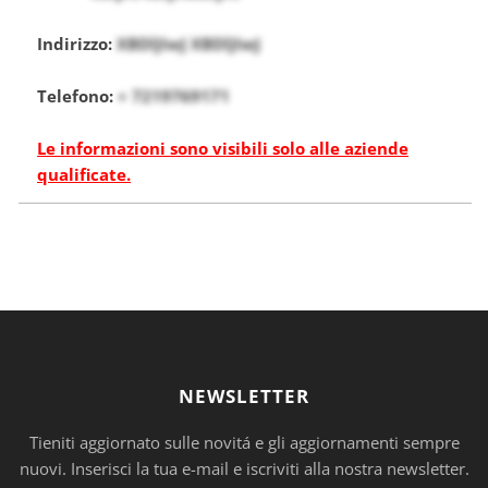
Indirizzo:
XBDlJIwJ XBDlJIwJ
Telefono:
+ 7219769171
Le informazioni sono visibili solo alle aziende
qualificate.
NEWSLETTER
Tieniti aggiornato sulle novitá e gli aggiornamenti sempre
nuovi. Inserisci la tua e-mail e iscriviti alla nostra newsletter.