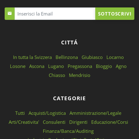
SOTTOSCRIVI
CITTÁ
In tutta la Svizzera
Bellinzona
Giubiasco
Locarno
Losone
Ascona
Lugano
Pregassona
Bioggio
Agno
Chiasso
Mendrisio
CATEGORIE
Tutti
Acquisti/Logistica
Amministrazione/Legale
Arti/Creativita'
Consulenti
Dirigenti
Educazione/Corsi
Finanza/Banca/Auditing