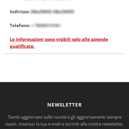
Indirizzo:
KBxZMIES KBxZMIES
Telefono:
+ 7849313161
Le informazioni sono visibili solo alle aziende
qualificate.
NEWSLETTER
Tieniti aggiornato sulle novitá e gli aggiornamenti sempre
nuovi. Inserisci la tua e-mail e iscriviti alla nostra newsletter.