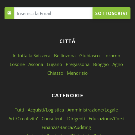
SOTTOSCRIVI
CITTÁ
In tutta la Svizzera
Bellinzona
Giubiasco
Locarno
Losone
Ascona
Lugano
Pregassona
Bioggio
Agno
Chiasso
Mendrisio
CATEGORIE
Tutti
Acquisti/Logistica
Amministrazione/Legale
Arti/Creativita'
Consulenti
Dirigenti
Educazione/Corsi
Finanza/Banca/Auditing