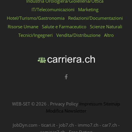
Industria Orologiera/Gioielleria/Ottica
IT/Telecomunicazioni
Marketing
Hotel/Turismo/Gastronomia
Redazioni/Documentazioni
Risorse Umane
Salute e Farmaceutico
Scienze Naturali
Tecnici/Ingegneri
Vendita/Distribuzione
Altro
WEB-SET ©
2026
.
Privacy Policy
Impressum
Sitemap
Modifica Newsletter
JobDyn.com
-
ticari.it
-
job7.ch
-
immo7.ch
-
car7.ch
-