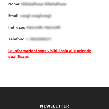
Nome:
OiExhdfvew OiExhdfvew
Email:
cwqjl cwqjlcwqjl
Indirizzo:
rSeLnLMi rSeLnLMi
Telefono:
+ 1652359211
Le informazioni sono visibili solo alle aziende
qualificate.
NEWSLETTER