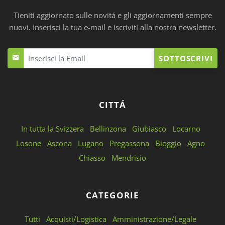
Tieniti aggiornato sulle novitá e gli aggiornamenti sempre
nuovi. Inserisci la tua e-mail e iscriviti alla nostra newsletter.
SOTTOSCRIVI
CITTÁ
In tutta la Svizzera
Bellinzona
Giubiasco
Locarno
Losone
Ascona
Lugano
Pregassona
Bioggio
Agno
Chiasso
Mendrisio
CATEGORIE
Tutti
Acquisti/Logistica
Amministrazione/Legale