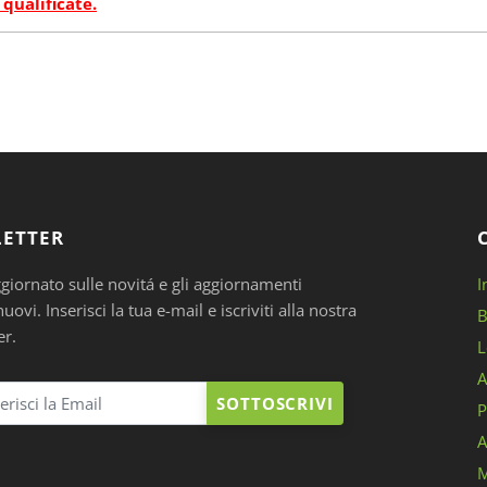
 qualificate.
ETTER
ggiornato sulle novitá e gli aggiornamenti
I
ovi. Inserisci la tua e-mail e iscriviti alla nostra
B
er.
L
A
SOTTOSCRIVI
P
A
M