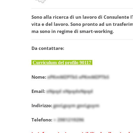
Sono alla ricerca di un lavoro di Consulente I
vita e del lavoro. Sono pronto ad un trasfer
ma sono in regime di smart-working.
Da contattare:
Curriculum del profilo 90117
Nome:
xPKmMZPTbS xPKmMZPTbS
Email:
xNpqd xNpqdxNpqd
Indirizzo:
govLguym govLguym
Telefono:
+ 2981219296