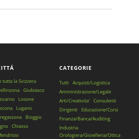
CITTÁ
CATEGORIE
n tutta la Svizzera
Tutti
Acquisti/Logistica
ellinzona
Giubiasco
Amministrazione/Legale
ocarno
Losone
Arti/Creativita'
Consulenti
scona
Lugano
Dirigenti
Educazione/Corsi
regassona
Bioggio
Finanza/Banca/Auditing
gno
Chiasso
Industria
endrisio
Orologiera/Gioielleria/Ottica