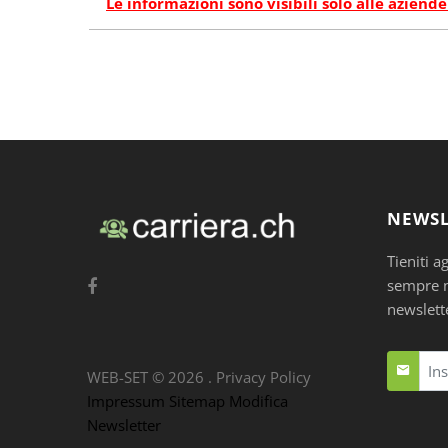
Le informazioni sono visibili solo alle aziende
NEWSL
Tieniti a
sempre nu
newslett
WEB-SET ©
2026
.
Privacy Policy
Impressum
Sitemap
Modifica
Newsletter