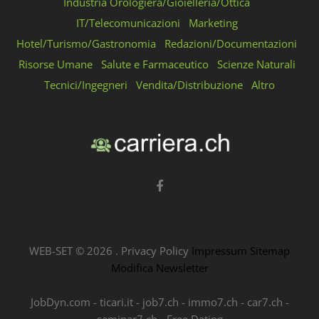
Industria Orologiera/Gioielleria/Ottica
IT/Telecomunicazioni
Marketing
Hotel/Turismo/Gastronomia
Redazioni/Documentazioni
Risorse Umane
Salute e Farmaceutico
Scienze Naturali
Tecnici/Ingegneri
Vendita/Distribuzione
Altro
WEB-SET ©
2026
.
Privacy Policy
Impressum
Sitemap
Modifica Newsletter
JobDyn.com
-
ticari.it
-
job7.ch
-
immo7.ch
-
car7.ch
-