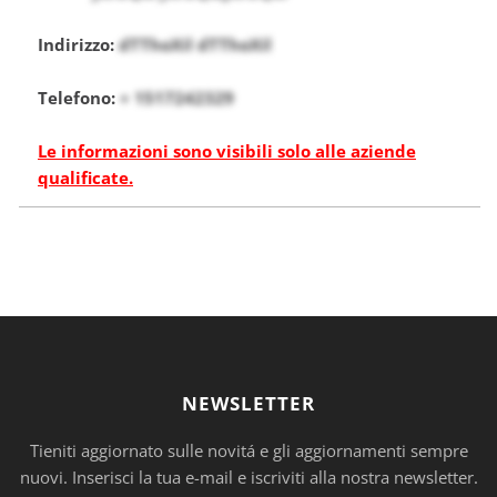
Indirizzo:
dTThoXil dTThoXil
Telefono:
+ 1517242329
Le informazioni sono visibili solo alle aziende
qualificate.
NEWSLETTER
Tieniti aggiornato sulle novitá e gli aggiornamenti sempre
nuovi. Inserisci la tua e-mail e iscriviti alla nostra newsletter.