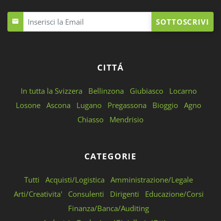
SOTTOSCRIVI
CITTÁ
In tutta la Svizzera
Bellinzona
Giubiasco
Locarno
Losone
Ascona
Lugano
Pregassona
Bioggio
Agno
Chiasso
Mendrisio
CATEGORIE
Tutti
Acquisti/Logistica
Amministrazione/Legale
Arti/Creativita'
Consulenti
Dirigenti
Educazione/Corsi
Finanza/Banca/Auditing