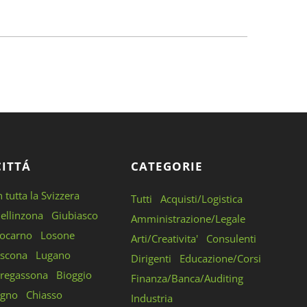
CITTÁ
CATEGORIE
n tutta la Svizzera
Tutti
Acquisti/Logistica
ellinzona
Giubiasco
Amministrazione/Legale
ocarno
Losone
Arti/Creativita'
Consulenti
scona
Lugano
Dirigenti
Educazione/Corsi
regassona
Bioggio
Finanza/Banca/Auditing
gno
Chiasso
Industria