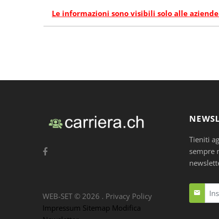
Le informazioni sono visibili solo alle aziende
NEWSL
Tieniti a
sempre nu
newslett
WEB-SET ©
2026
.
Privacy Policy
Impressum
Sitemap
Modifica