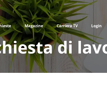
hieste
Magazine
Carriera TV
Login
chiesta di lav