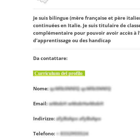
Je suis bilingue (mère française et père italie
continuées en Italie. Je suis titulaire de cla
complémentaire pour pouvoir avoir accès à l’u
d'apprentissage ou des handicap
Da contattare:
Curriculum del profilo
Nome:
qcMlbSNNlQ qcMlbSNNlQ
Email:
wMobH wMobHwMobH
Indirizzo:
afyBsApo afyBsApo
Telefono:
+ 8332955524