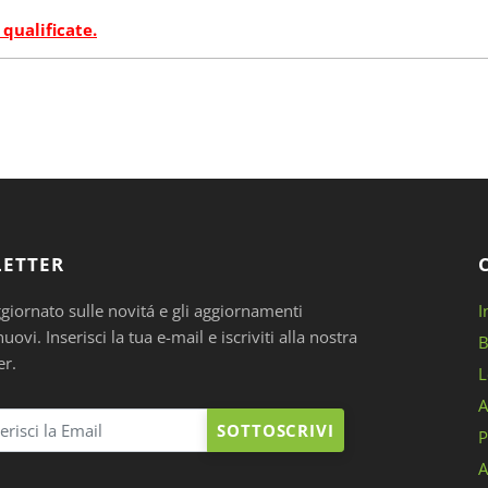
 qualificate.
ETTER
ggiornato sulle novitá e gli aggiornamenti
I
ovi. Inserisci la tua e-mail e iscriviti alla nostra
B
er.
L
A
SOTTOSCRIVI
P
A