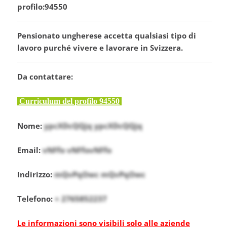
profilo:94550
Pensionato ungherese accetta qualsiasi tipo di
lavoro purché vivere e lavorare in Svizzera.
Da contattare:
Curriculum del profilo 94550
Nome:
ypcXDcQQjq ypcXDcQQjq
Email:
vNFfo vNFfovNFfo
Indirizzo:
mQvPqOwc mQvPqOwc
Telefono:
+ 2765852237
Le informazioni sono visibili solo alle aziende