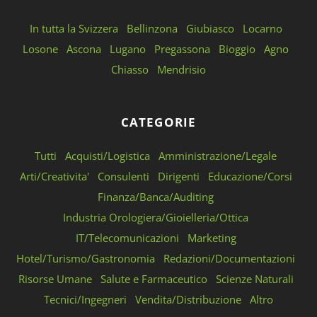
In tutta la Svizzera
Bellinzona
Giubiasco
Locarno
Losone
Ascona
Lugano
Pregassona
Bioggio
Agno
Chiasso
Mendrisio
CATEGORIE
Tutti
Acquisti/Logistica
Amministrazione/Legale
Arti/Creativita'
Consulenti
Dirigenti
Educazione/Corsi
Finanza/Banca/Auditing
Industria Orologiera/Gioielleria/Ottica
IT/Telecomunicazioni
Marketing
Hotel/Turismo/Gastronomia
Redazioni/Documentazioni
Risorse Umane
Salute e Farmaceutico
Scienze Naturali
Tecnici/Ingegneri
Vendita/Distribuzione
Altro