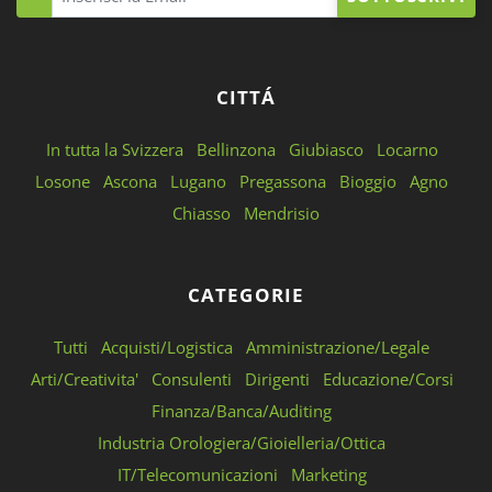
CITTÁ
In tutta la Svizzera
Bellinzona
Giubiasco
Locarno
Losone
Ascona
Lugano
Pregassona
Bioggio
Agno
Chiasso
Mendrisio
CATEGORIE
Tutti
Acquisti/Logistica
Amministrazione/Legale
Arti/Creativita'
Consulenti
Dirigenti
Educazione/Corsi
Finanza/Banca/Auditing
Industria Orologiera/Gioielleria/Ottica
IT/Telecomunicazioni
Marketing