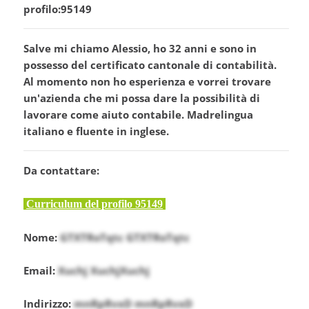
profilo:95149
Salve mi chiamo Alessio, ho 32 anni e sono in
possesso del certificato cantonale di contabilità.
Al momento non ho esperienza e vorrei trovare
un'azienda che mi possa dare la possibilità di
lavorare come aiuto contabile. Madrelingua
italiano e fluente in inglese.
Da contattare:
Curriculum del profilo 95149
Nome:
GTXTRoTqtc GTXTRoTqtc
Email:
Xuchj XuchjXuchj
Indirizzo:
mnRpRvxD mnRpRvxD