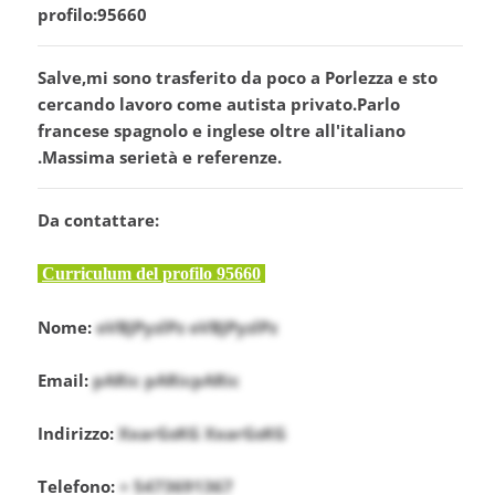
profilo:95660
Salve,mi sono trasferito da poco a Porlezza e sto
cercando lavoro come autista privato.Parlo
francese spagnolo e inglese oltre all'italiano
.Massima serietà e referenze.
Da contattare:
Curriculum del profilo 95660
Nome:
oVBJPyzlPz oVBJPyzlPz
Email:
pARic pARicpARic
Indirizzo:
XxarGsKG XxarGsKG
Telefono:
+ 5473691367