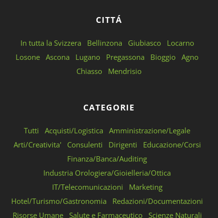
CITTÁ
In tutta la Svizzera
Bellinzona
Giubiasco
Locarno
Losone
Ascona
Lugano
Pregassona
Bioggio
Agno
Chiasso
Mendrisio
CATEGORIE
Tutti
Acquisti/Logistica
Amministrazione/Legale
Arti/Creativita'
Consulenti
Dirigenti
Educazione/Corsi
Finanza/Banca/Auditing
Industria Orologiera/Gioielleria/Ottica
IT/Telecomunicazioni
Marketing
Hotel/Turismo/Gastronomia
Redazioni/Documentazioni
Risorse Umane
Salute e Farmaceutico
Scienze Naturali