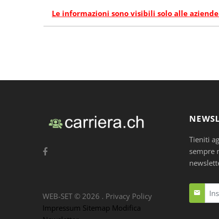
Le informazioni sono visibili solo alle aziende
NEWSL
Tieniti a
sempre nu
newslett
WEB-SET ©
2026
.
Privacy Policy
Impressum
Sitemap
Modifica