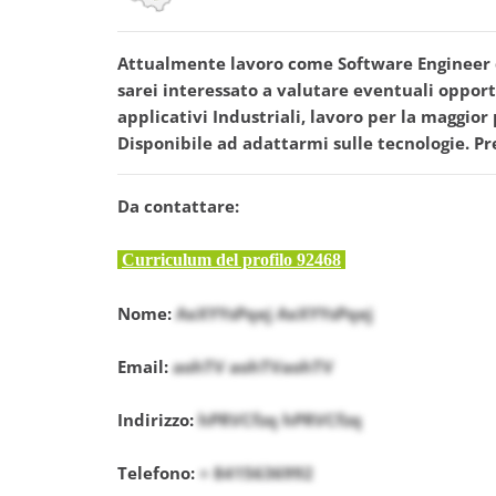
Attualmente lavoro come Software Engineer da
sarei interessato a valutare eventuali opport
applicativi Industriali, lavoro per la maggi
Disponibile ad adattarmi sulle tecnologie. Pr
Da contattare:
Curriculum del profilo 92468
Nome:
AxXYYsPqej AxXYYsPqej
Email:
aohTV aohTVaohTV
Indirizzo:
hPRVCfzq hPRVCfzq
Telefono:
+ 8415636992