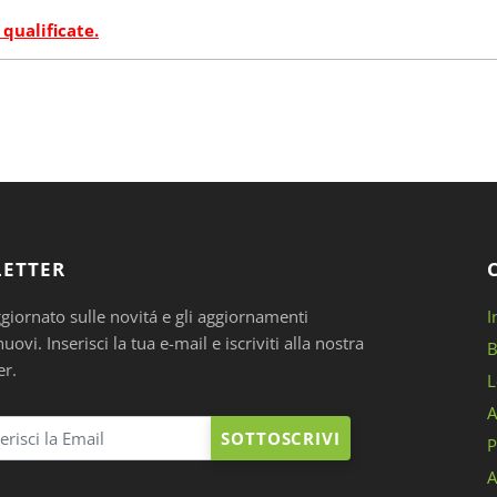
 qualificate.
ETTER
ggiornato sulle novitá e gli aggiornamenti
I
ovi. Inserisci la tua e-mail e iscriviti alla nostra
B
er.
L
A
SOTTOSCRIVI
P
A