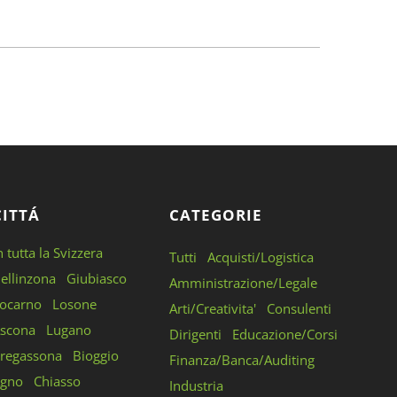
CITTÁ
CATEGORIE
n tutta la Svizzera
Tutti
Acquisti/Logistica
ellinzona
Giubiasco
Amministrazione/Legale
ocarno
Losone
Arti/Creativita'
Consulenti
scona
Lugano
Dirigenti
Educazione/Corsi
regassona
Bioggio
Finanza/Banca/Auditing
gno
Chiasso
Industria