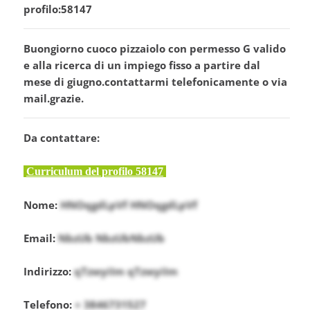
profilo:58147
Buongiorno cuoco pizzaiolo con permesso G valido
e alla ricerca di un impiego fisso a partire dal
mese di giugno.contattarmi telefonicamente o via
mail.grazie.
Da contattare:
Curriculum del profilo 58147
Nome:
HNOqgdLpVf HNOqgdLpVf
Email:
NbzUb NbzUbNbzUb
Indirizzo:
qTzwyiIm qTzwyiIm
Telefono:
+ 3846731527