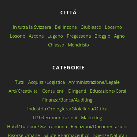
CITTÁ
In tutta la Svizzera
Bellinzona
Giubiasco
Locarno
Losone
Ascona
Lugano
Pregassona
Bioggio
Agno
Chiasso
Mendrisio
CATEGORIE
Tutti
Acquisti/Logistica
Amministrazione/Legale
Arti/Creativita'
Consulenti
Dirigenti
Educazione/Corsi
Finanza/Banca/Auditing
Industria Orologiera/Gioielleria/Ottica
IT/Telecomunicazioni
Marketing
Hotel/Turismo/Gastronomia
Redazioni/Documentazioni
Risorse Umane
Salute e Farmaceutico
Scienze Naturali