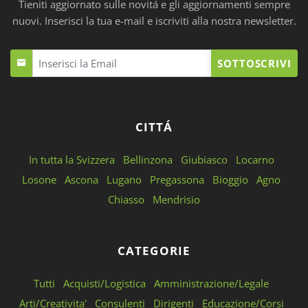
Tieniti aggiornato sulle novitá e gli aggiornamenti sempre
nuovi. Inserisci la tua e-mail e iscriviti alla nostra newsletter.
SOTTOSCRIVI
CITTÁ
In tutta la Svizzera
Bellinzona
Giubiasco
Locarno
Losone
Ascona
Lugano
Pregassona
Bioggio
Agno
Chiasso
Mendrisio
CATEGORIE
Tutti
Acquisti/Logistica
Amministrazione/Legale
Arti/Creativita'
Consulenti
Dirigenti
Educazione/Corsi