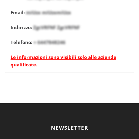
Email:
miUzx miUzxmiUzx
Indirizzo:
ZgcVRFNF ZgcVRFNF
Telefono:
+ 6447848246
Le informazioni sono visibili solo alle aziende
qualificate.
NEWSLETTER