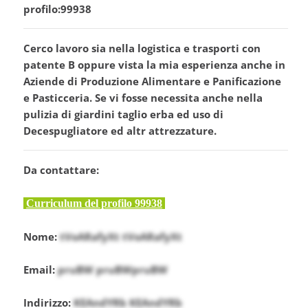
profilo:99938
Cerco lavoro sia nella logistica e trasporti con
patente B oppure vista la mia esperienza anche in
Aziende di Produzione Alimentare e Panificazione
e Pasticceria. Se vi fosse necessita anche nella
pulizia di giardini taglio erba ed uso di
Decespugliatore ed altr attrezzature.
Da contattare:
Curriculum del profilo 99938
Nome:
tVoARafyXt tVoARafyXt
Email:
pruBW pruBWpruBW
Indirizzo:
KEAndYRb KEAndYRb