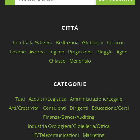
CITTÁ
In tutta la Svizzera
Bellinzona
Giubiasco
Locarno
Losone
Ascona
Lugano
Pregassona
Bioggio
Agno
Chiasso
Mendrisio
CATEGORIE
Tutti
Acquisti/Logistica
Amministrazione/Legale
Arti/Creativita'
Consulenti
Dirigenti
Educazione/Corsi
Finanza/Banca/Auditing
Industria Orologiera/Gioielleria/Ottica
IT/Telecomunicazioni
Marketing