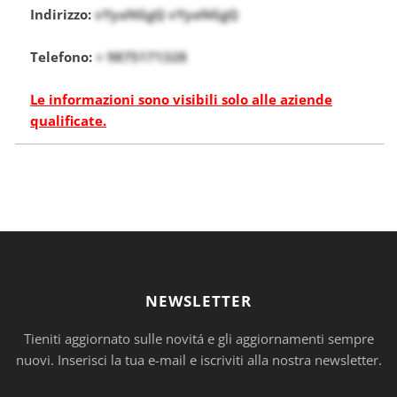
Indirizzo:
vYyaNGgQ vYyaNGgQ
Telefono:
+ 9875171328
Le informazioni sono visibili solo alle aziende
qualificate.
NEWSLETTER
Tieniti aggiornato sulle novitá e gli aggiornamenti sempre
nuovi. Inserisci la tua e-mail e iscriviti alla nostra newsletter.