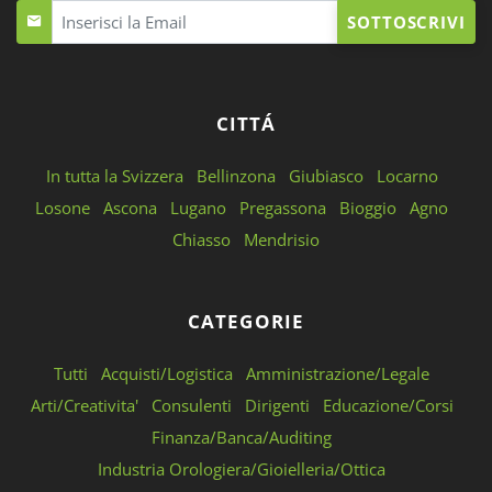
SOTTOSCRIVI
CITTÁ
In tutta la Svizzera
Bellinzona
Giubiasco
Locarno
Losone
Ascona
Lugano
Pregassona
Bioggio
Agno
Chiasso
Mendrisio
CATEGORIE
Tutti
Acquisti/Logistica
Amministrazione/Legale
Arti/Creativita'
Consulenti
Dirigenti
Educazione/Corsi
Finanza/Banca/Auditing
Industria Orologiera/Gioielleria/Ottica