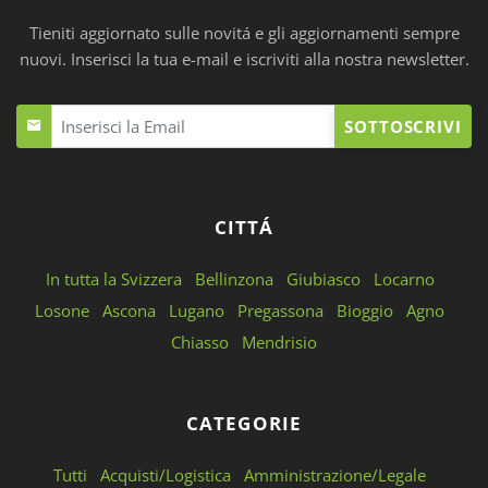
Tieniti aggiornato sulle novitá e gli aggiornamenti sempre
nuovi. Inserisci la tua e-mail e iscriviti alla nostra newsletter.
SOTTOSCRIVI
CITTÁ
In tutta la Svizzera
Bellinzona
Giubiasco
Locarno
Losone
Ascona
Lugano
Pregassona
Bioggio
Agno
Chiasso
Mendrisio
CATEGORIE
Tutti
Acquisti/Logistica
Amministrazione/Legale