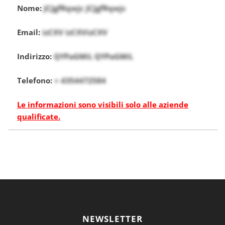
Nome:
JCJgfRqwjc JCJgfRqwjc
Email:
izCXV izCXVizCXV
Indirizzo:
QYPaGMiL QYPaGMiL
Telefono:
+ 4354472584
Le informazioni sono visibili solo alle aziende
qualificate.
NEWSLETTER