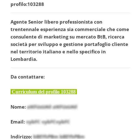
profilo:103288
Agente Senior libero professionista con
trentennale esperienza sia commerciale che come
consulente di marketing su mercato BtB, ricerca
società per sviluppo e gestione portafoglio cliente
nel territorio italiano e nello specifico in
Lombardia.
Da contattare:
Curriculum del profilo 103288
Nome:
ziKFUzUAIl ziKFUzUAIl
Email:
vybFC vybFCvybFC
Indirizzo:
bBEYhPBm bBEYhPBm