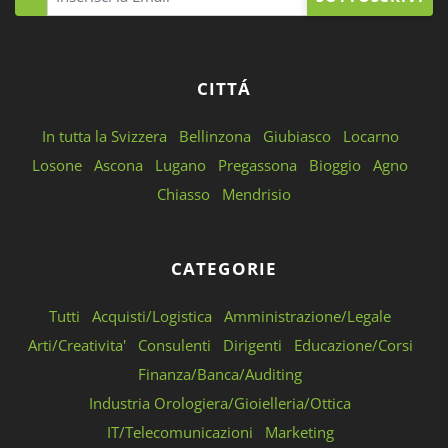
CITTÁ
In tutta la Svizzera
Bellinzona
Giubiasco
Locarno
Losone
Ascona
Lugano
Pregassona
Bioggio
Agno
Chiasso
Mendrisio
CATEGORIE
Tutti
Acquisti/Logistica
Amministrazione/Legale
Arti/Creativita'
Consulenti
Dirigenti
Educazione/Corsi
Finanza/Banca/Auditing
Industria Orologiera/Gioielleria/Ottica
IT/Telecomunicazioni
Marketing