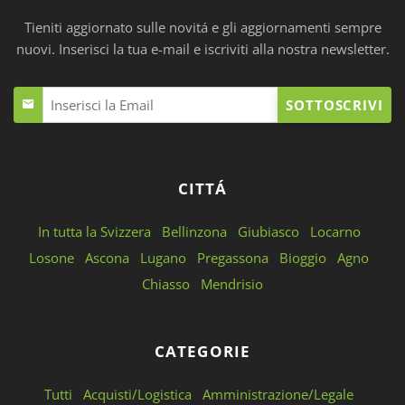
Tieniti aggiornato sulle novitá e gli aggiornamenti sempre
nuovi. Inserisci la tua e-mail e iscriviti alla nostra newsletter.
SOTTOSCRIVI
CITTÁ
In tutta la Svizzera
Bellinzona
Giubiasco
Locarno
Losone
Ascona
Lugano
Pregassona
Bioggio
Agno
Chiasso
Mendrisio
CATEGORIE
Tutti
Acquisti/Logistica
Amministrazione/Legale