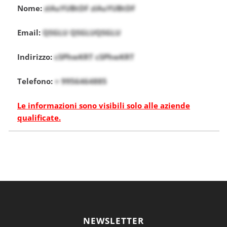
Nome:
zIAuYUBtDF zIAuYUBtDF
Email:
QSGLU QSGLUQSGLU
Indirizzo:
cSPhwKRT cSPhwKRT
Telefono:
+ 9956464885
Le informazioni sono visibili solo alle aziende
qualificate.
NEWSLETTER