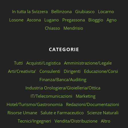
In tutta la Svizzera
Bellinzona
Giubiasco
Locarno
Losone
Ascona
Lugano
Pregassona
Bioggio
Agno
Chiasso
Mendrisio
CATEGORIE
Tutti
Acquisti/Logistica
Amministrazione/Legale
Arti/Creativita'
Consulenti
Dirigenti
Educazione/Corsi
Finanza/Banca/Auditing
Industria Orologiera/Gioielleria/Ottica
IT/Telecomunicazioni
Marketing
Hotel/Turismo/Gastronomia
Redazioni/Documentazioni
Risorse Umane
Salute e Farmaceutico
Scienze Naturali
Tecnici/Ingegneri
Vendita/Distribuzione
Altro