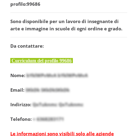
profilo:99686
Sono disponibile per un lavoro di insegnante di
arte e immagine in scuole di ogni ordine e grado.
Da contattare:
Curriculum del profilo 99686
Nome:
bYklWPvMvA bYklWPvMvA
Email:
SKkDk SKkDkSKkDk
Indirizzo:
QxTuknmc QxTuknmc
Telefono:
+ 6368283171
Le informazioni sono visibili solo alle aziende