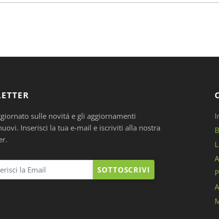
ETTER
ggiornato sulle novitá e gli aggiornamenti
I
ovi. Inserisci la tua e-mail e iscriviti alla nostra
B
er.
L
A
SOTTOSCRIVI
P
A
M