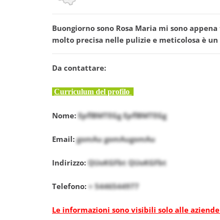
Buongiorno sono Rosa Maria mi sono appena tras
molto precisa nelle pulizie e meticolosa è un
Da contattare:
Curriculum del profilo
Nome:
EpflBMTEGg EpflBMTEGg
Email:
gomAu gomAugomAu
Indirizzo:
QUoKGFbt QUoKGFbt
Telefono:
+ 5446544977
Le informazioni sono visibili solo alle aziende