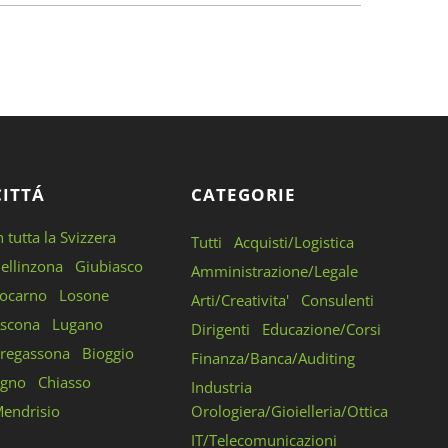
CITTÁ
CATEGORIE
n tutta la Svizzera
Tutti
Acquisti/Logistica
ellinzona
Giubiasco
Amministrazione/Legale
ocarno
Losone
Arti/Creativita'
Consulenti
scona
Lugano
Dirigenti
Educazione/Corsi
regassona
Bioggio
Finanza/Banca/Auditing
gno
Chiasso
Industria
endrisio
Orologiera/Gioielleria/Ottica
IT/Telecomunicazioni