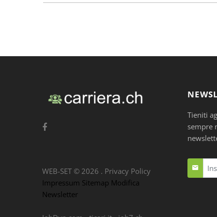
NEWSL
Tieniti a
sempre nu
newslett
WEB-SET ©
2026
.
Privacy Policy
Impressum
Sitemap
Modifica
Newsletter