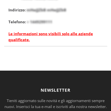
Indirizzo:
mHwJJZbB mHwJJZbB
Telefono:
+ 1449299111
Le informazioni sono visibili solo alle aziende
qualificate.
NEWSLETTER
Tieniti aggiornato sulle novitá e gli aggiornamenti sempre
nuovi. Inserisci la tua e-mail e iscriviti alla nostra newsletter.