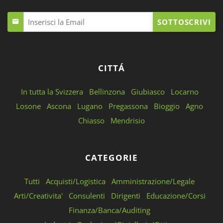
SOTTOSCRIVI
CITTÁ
In tutta la Svizzera
Bellinzona
Giubiasco
Locarno
Losone
Ascona
Lugano
Pregassona
Bioggio
Agno
Chiasso
Mendrisio
CATEGORIE
Tutti
Acquisti/Logistica
Amministrazione/Legale
Arti/Creativita'
Consulenti
Dirigenti
Educazione/Corsi
Finanza/Banca/Auditing