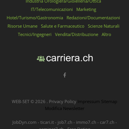
Industria Orologiera/Gioielleria/Ottica
IT/Telecomunicazioni
Marketing
Hotel/Turismo/Gastronomia
Redazioni/Documentazioni
Risorse Umane
Salute e Farmaceutico
Scienze Naturali
Tecnici/Ingegneri
Vendita/Distribuzione
Altro
WEB-SET ©
2026
.
Privacy Policy
Impressum
Sitemap
Modifica Newsletter
JobDyn.com
-
ticari.it
-
job7.ch
-
immo7.ch
-
car7.ch
-