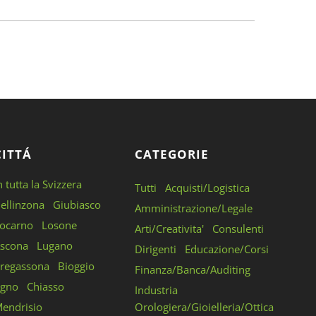
CITTÁ
CATEGORIE
n tutta la Svizzera
Tutti
Acquisti/Logistica
ellinzona
Giubiasco
Amministrazione/Legale
ocarno
Losone
Arti/Creativita'
Consulenti
scona
Lugano
Dirigenti
Educazione/Corsi
regassona
Bioggio
Finanza/Banca/Auditing
gno
Chiasso
Industria
endrisio
Orologiera/Gioielleria/Ottica