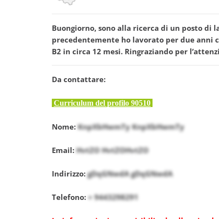
Buongiorno, sono alla ricerca di un posto di 
precedentemente ho lavorato per due anni co
B2 in circa 12 mesi. Ringraziando per l’attenz
Da contattare:
Curriculum del profilo 90510
Nome:
KnpXbHwmTy KnpXbHwmTy
Email:
HvtZO HvtZOHvtZO
Indirizzo:
gDqGNwdA gDqGNwdA
Telefono:
+ 9443298291