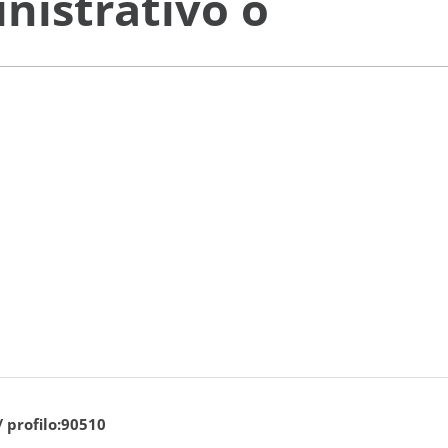
nistrativo o
/ profilo:90510