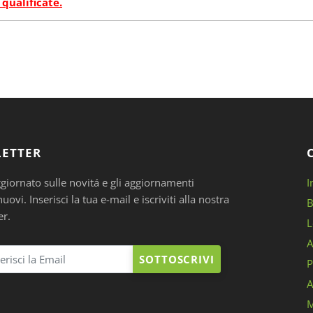
 qualificate.
ETTER
ggiornato sulle novitá e gli aggiornamenti
I
ovi. Inserisci la tua e-mail e iscriviti alla nostra
B
er.
L
A
SOTTOSCRIVI
P
A
M