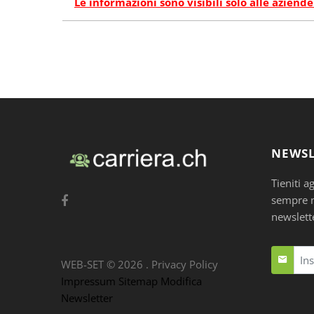
Le informazioni sono visibili solo alle aziende
NEWSL
Tieniti a
sempre nu
newslett
WEB-SET ©
2026
.
Privacy Policy
Impressum
Sitemap
Modifica
Newsletter