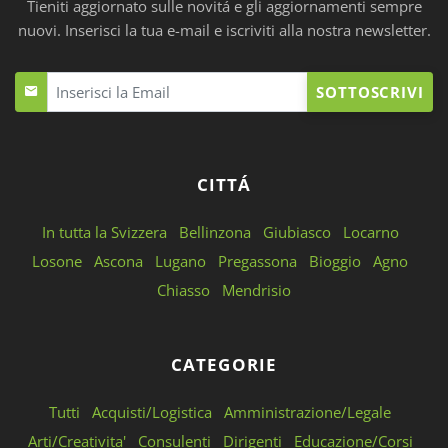
Tieniti aggiornato sulle novitá e gli aggiornamenti sempre
nuovi. Inserisci la tua e-mail e iscriviti alla nostra newsletter.
SOTTOSCRIVI
CITTÁ
In tutta la Svizzera
Bellinzona
Giubiasco
Locarno
Losone
Ascona
Lugano
Pregassona
Bioggio
Agno
Chiasso
Mendrisio
CATEGORIE
Tutti
Acquisti/Logistica
Amministrazione/Legale
Arti/Creativita'
Consulenti
Dirigenti
Educazione/Corsi