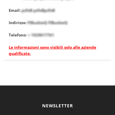
Email:
pzfoB pzfoBpzfoB
Indirizzo:
FlBuxkwQ FlBuxkwQ
Telefono:
+ 1929817761
Le informazioni sono visibili solo alle aziende
qualificate.
NEWSLETTER