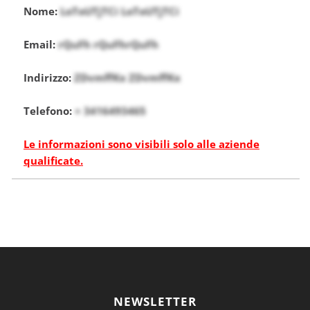
Nome:
LoToUTjTCi LoToUTjTCi
Email:
rQuFh rQuFhrQuFh
Indirizzo:
ZDvmffKx ZDvmffKx
Telefono:
+ 3416493465
Le informazioni sono visibili solo alle aziende
qualificate.
NEWSLETTER