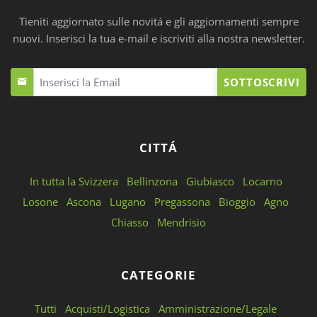
Tieniti aggiornato sulle novitá e gli aggiornamenti sempre
nuovi. Inserisci la tua e-mail e iscriviti alla nostra newsletter.
SOTTOSCRIVI
CITTÁ
In tutta la Svizzera
Bellinzona
Giubiasco
Locarno
Losone
Ascona
Lugano
Pregassona
Bioggio
Agno
Chiasso
Mendrisio
CATEGORIE
Tutti
Acquisti/Logistica
Amministrazione/Legale