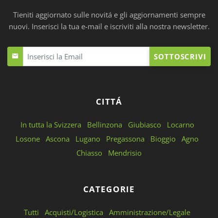
Tieniti aggiornato sulle novitá e gli aggiornamenti sempre
nuovi. Inserisci la tua e-mail e iscriviti alla nostra newsletter.
SOTTOSCRIVI
CITTÁ
In tutta la Svizzera
Bellinzona
Giubiasco
Locarno
Losone
Ascona
Lugano
Pregassona
Bioggio
Agno
Chiasso
Mendrisio
CATEGORIE
Tutti
Acquisti/Logistica
Amministrazione/Legale