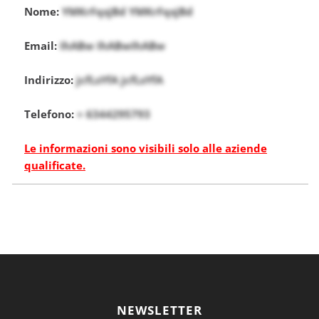
Nome:
YMKrFqsjBd YMKrFqsjBd
Email:
IhABw IhABwIhABw
Indirizzo:
jcfLsYfA jcfLsYfA
Telefono:
+ 6344295793
Le informazioni sono visibili solo alle aziende
qualificate.
NEWSLETTER