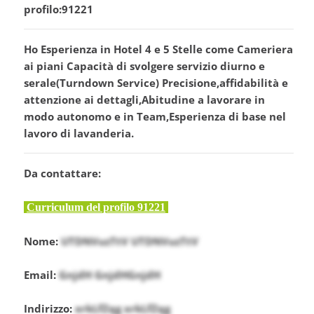
profilo:91221
Ho Esperienza in Hotel 4 e 5 Stelle come Cameriera
ai piani Capacità di svolgere servizio diurno e
serale(Turndown Service) Precisione,affidabilità e
attenzione ai dettagli,Abitudine a lavorare in
modo autonomo e in Team,Esperienza di base nel
lavoro di lavanderia.
Da contattare:
Curriculum del profilo 91221
Nome:
UTDNVuzTtV UTDNVuzTtV
Email:
GnjdH GnjdHGnjdH
Indirizzo:
xrkLfZqg xrkLfZqg