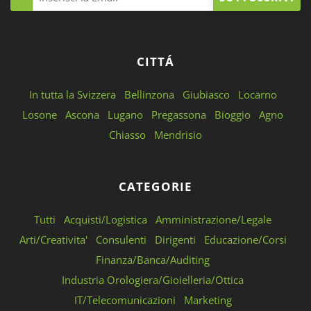
CITTÁ
In tutta la Svizzera
Bellinzona
Giubiasco
Locarno
Losone
Ascona
Lugano
Pregassona
Bioggio
Agno
Chiasso
Mendrisio
CATEGORIE
Tutti
Acquisti/Logistica
Amministrazione/Legale
Arti/Creativita'
Consulenti
Dirigenti
Educazione/Corsi
Finanza/Banca/Auditing
Industria Orologiera/Gioielleria/Ottica
IT/Telecomunicazioni
Marketing