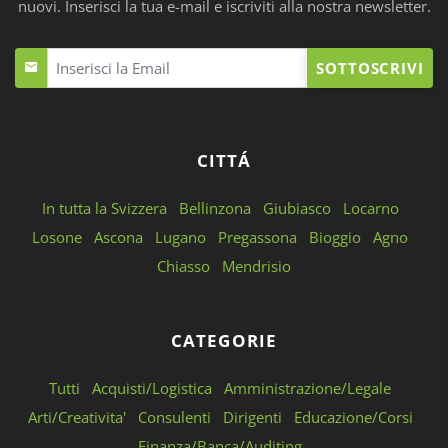
nuovi. Inserisci la tua e-mail e iscriviti alla nostra newsletter.
SOTTOSCRIVI
CITTÁ
In tutta la Svizzera
Bellinzona
Giubiasco
Locarno
Losone
Ascona
Lugano
Pregassona
Bioggio
Agno
Chiasso
Mendrisio
CATEGORIE
Tutti
Acquisti/Logistica
Amministrazione/Legale
Arti/Creativita'
Consulenti
Dirigenti
Educazione/Corsi
Finanza/Banca/Auditing