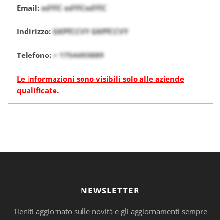
Email:
edYlC edYlCedYlC
Indirizzo:
GKPfCCVY GKPfCCVY
Telefono:
+ 1754493889
Le informazioni sono visibili solo alle aziende
qualificate.
NEWSLETTER
Tieniti aggiornato sulle novitá e gli aggiornamenti sempre