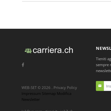
NEWSL
Tieniti a
sempre nu
newslett
WEB-SET ©
2026
.
Privacy Policy
Impressum
Sitemap
Modifica
Newsletter