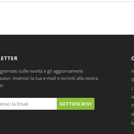
ETTER
ggiornato sulle novitá e gli aggiornamenti
I
ovi. Inserisci la tua e-mail e iscriviti alla nostra
B
er.
L
A
SOTTOSCRIVI
P
A
M