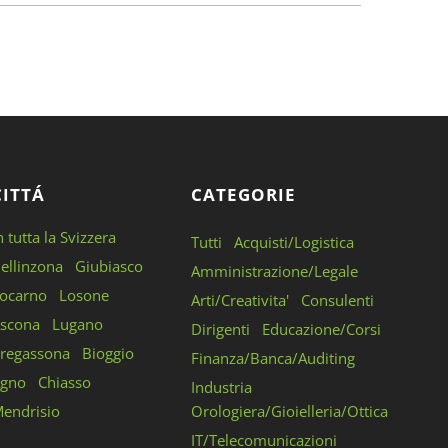
CITTÁ
CATEGORIE
n tutta la Svizzera
Tutti
Acquisti/Logistica
ellinzona
Giubiasco
Amministrazione/Legale
ocarno
Losone
Arti/Creativita'
Consulenti
scona
Lugano
Dirigenti
Educazione/Corsi
regassona
Bioggio
Finanza/Banca/Auditing
gno
Chiasso
Industria
endrisio
Orologiera/Gioielleria/Ottica
IT/Telecomunicazioni