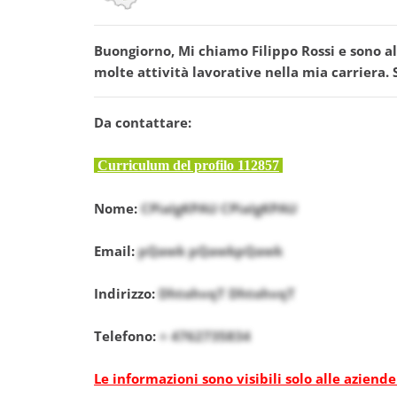
Buongiorno, Mi chiamo Filippo Rossi e sono al
molte attività lavorative nella mia carriera. 
Da contattare:
Curriculum del profilo 112857
Nome:
CPiaIgKPAU CPiaIgKPAU
Email:
pQawk pQawkpQawk
Indirizzo:
DhtohvqT DhtohvqT
Telefono:
+ 4762735834
Le informazioni sono visibili solo alle aziende