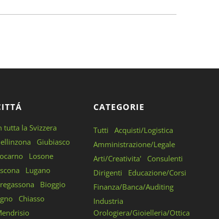
CITTÁ
CATEGORIE
n tutta la Svizzera
Tutti
Acquisti/Logistica
ellinzona
Giubiasco
Amministrazione/Legale
ocarno
Losone
Arti/Creativita'
Consulenti
scona
Lugano
Dirigenti
Educazione/Corsi
regassona
Bioggio
Finanza/Banca/Auditing
gno
Chiasso
Industria
endrisio
Orologiera/Gioielleria/Ottica