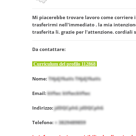
Mi piacerebbe trovare lavoro come corriere i
trasferirmi nell'immediato . la mia intenzione
trasferita li. grazie per l'attenzione. cordiali
Da contattare:
Curriculum del profilo 112868
Nome:
THjdjYkaVs THjdjYkaVs
Email:
kVfwc kVfwckVfwc
Indirizzo:
jdDQCphG jdDQCphG
Telefono:
+ 3829489859