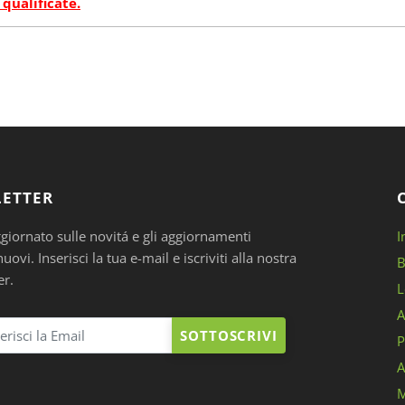
 qualificate.
ETTER
ggiornato sulle novitá e gli aggiornamenti
I
ovi. Inserisci la tua e-mail e iscriviti alla nostra
B
er.
L
A
SOTTOSCRIVI
P
A
M