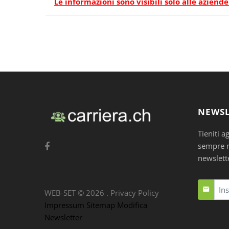
Le informazioni sono visibili solo alle aziende
NEWSL
Tieniti a
sempre nu
newslett
WEB-SET ©
2026
.
Privacy Policy
Impressum
Sitemap
Modifica
Newsletter