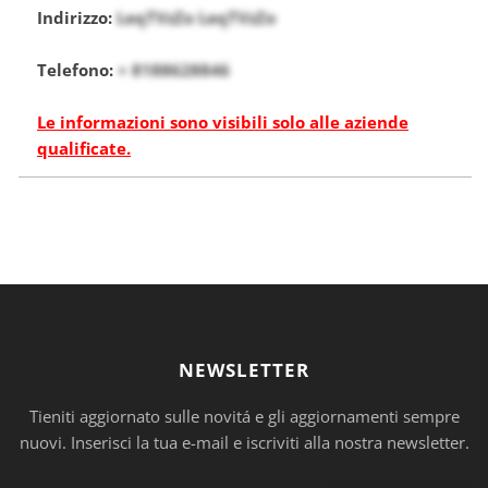
Indirizzo:
LeqTVzZo LeqTVzZo
Telefono:
+ 8188628846
Le informazioni sono visibili solo alle aziende
qualificate.
NEWSLETTER
Tieniti aggiornato sulle novitá e gli aggiornamenti sempre
nuovi. Inserisci la tua e-mail e iscriviti alla nostra newsletter.