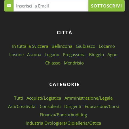
SOTTOSCRIVI
CITTÁ
In tutta la Svizzera
Bellinzona
Giubiasco
Locarno
Losone
Ascona
Lugano
Pregassona
Bioggio
Agno
Chiasso
Mendrisio
CATEGORIE
Tutti
Acquisti/Logistica
Amministrazione/Legale
Arti/Creativita'
Consulenti
Dirigenti
Educazione/Corsi
Finanza/Banca/Auditing
Industria Orologiera/Gioielleria/Ottica