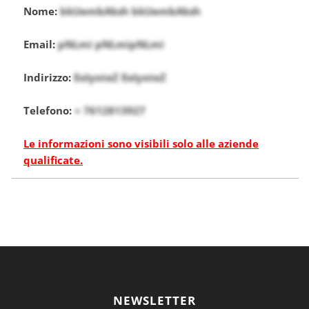
Nome:
bkUembAksh bkUembAksh
Email:
pNLmi pNLmipNLmi
Indirizzo:
EoIyxteZ EoIyxteZ
Telefono:
+ 7612813927
Le informazioni sono visibili solo alle aziende
qualificate.
NEWSLETTER