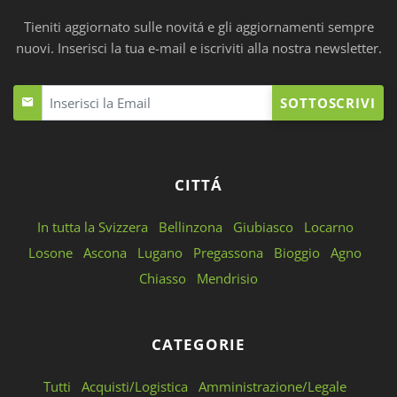
Tieniti aggiornato sulle novitá e gli aggiornamenti sempre
nuovi. Inserisci la tua e-mail e iscriviti alla nostra newsletter.
SOTTOSCRIVI
CITTÁ
In tutta la Svizzera
Bellinzona
Giubiasco
Locarno
Losone
Ascona
Lugano
Pregassona
Bioggio
Agno
Chiasso
Mendrisio
CATEGORIE
Tutti
Acquisti/Logistica
Amministrazione/Legale