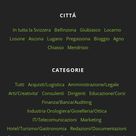
CITTÁ
In tutta la Svizzera
Bellinzona
Giubiasco
Locarno
Losone
Ascona
Lugano
Pregassona
Bioggio
Agno
Chiasso
Mendrisio
CATEGORIE
Tutti
Acquisti/Logistica
Amministrazione/Legale
Arti/Creativita'
Consulenti
Dirigenti
Educazione/Corsi
Finanza/Banca/Auditing
Industria Orologiera/Gioielleria/Ottica
IT/Telecomunicazioni
Marketing
Hotel/Turismo/Gastronomia
Redazioni/Documentazioni